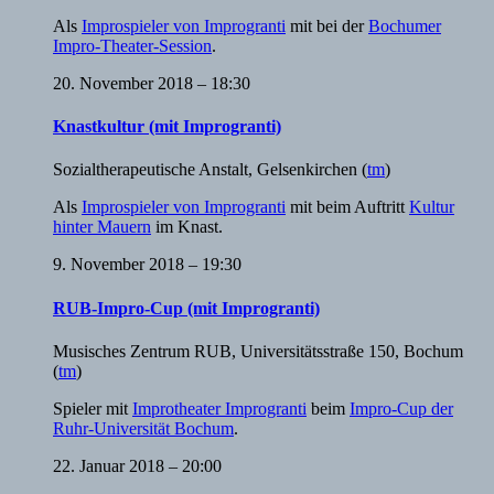
Als
Improspieler von Improgranti
mit bei der
Bochumer
Impro-Theater-Session
.
20. November 2018 – 18:30
Knastkultur (mit Improgranti)
Sozialtherapeutische Anstalt
,
Gelsenkirchen
(
tm
)
Als
Improspieler von Improgranti
mit beim Auftritt
Kultur
hinter Mauern
im Knast.
9. November 2018 – 19:30
RUB-Impro-Cup (mit Improgranti)
Musisches Zentrum RUB
,
Universitätsstraße 150, Bochum
(
tm
)
Spieler mit
Improtheater Improgranti
beim
Impro-Cup der
Ruhr-Universität Bochum
.
22. Januar 2018 – 20:00