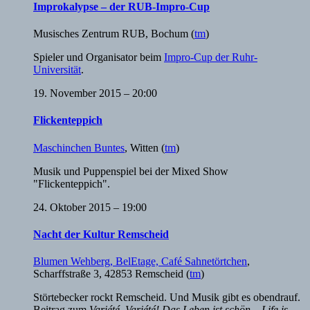
Improkalypse – der RUB-Impro-Cup
Musisches Zentrum RUB
,
Bochum
(
tm
)
Spieler und Organisator beim
Impro-Cup der Ruhr-
Universität
.
19. November 2015 – 20:00
Flickenteppich
Maschinchen Buntes
,
Witten
(
tm
)
Musik und Puppenspiel bei der Mixed Show
"Flickenteppich".
24. Oktober 2015 – 19:00
Nacht der Kultur Remscheid
Blumen Wehberg, BelEtage, Café Sahnetörtchen
,
Scharffstraße 3, 42853 Remscheid
(
tm
)
Störtebecker rockt Remscheid. Und Musik gibt es obendrauf.
Beitrag zum
Variété, Variété! Das Leben ist schön – Life is