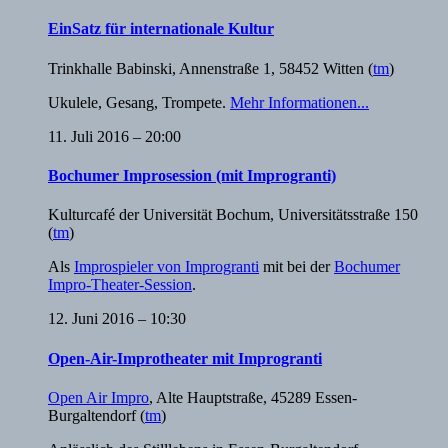
EinSatz für internationale Kultur
Trinkhalle Babinski
,
Annenstraße 1, 58452 Witten
(
tm
)
Ukulele, Gesang, Trompete.
Mehr Informationen...
11. Juli 2016 – 20:00
Bochumer Improsession (mit Improgranti)
Kulturcafé der Universität Bochum
,
Universitätsstraße 150
(
tm
)
Als
Improspieler von Improgranti
mit bei der
Bochumer
Impro-Theater-Session
.
12. Juni 2016 – 10:30
Open-Air-Improtheater mit Improgranti
Open Air Impro
,
Alte Hauptstraße, 45289 Essen-
Burgaltendorf
(
tm
)