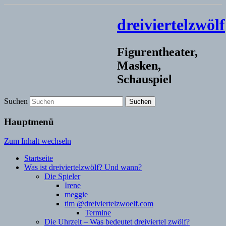
dreiviertelzwölf
Figurentheater,
Masken,
Schauspiel
Suchen
Hauptmenü
Zum Inhalt wechseln
Startseite
Was ist dreiviertelzwölf? Und wann?
Die Spieler
Irene
meggie
tim @dreiviertelzwoelf.com
Termine
Die Uhrzeit – Was bedeutet dreiviertel zwölf?