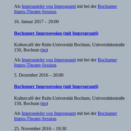
Als
Improspieler von Improgranti
mit bei der
Bochumer
Impro-Theater-Session
.
16. Januar 2017 – 20:00
Bochumer Improsession (mit Improgranti)
Kulturcafé der Ruhr-Universität Bochum
,
Universitätsstraße
150, Bochum
(
tm
)
Als
Improspieler von Improgranti
mit bei der
Bochumer
Impro-Theater-Session
.
5. Dezember 2016 – 20:00
Bochumer Improsession (mit Improgranti)
Kulturcafé der Ruhr-Universität Bochum
,
Universitätsstraße
150, Bochum
(
tm
)
Als
Improspieler von Improgranti
mit bei der
Bochumer
Impro-Theater-Session
.
25. November 2016 – 19:30