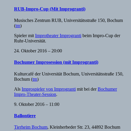
RUB-Impro-Cup (Mit Improgranti)
Musisches Zentrum RUB
,
Universitätsstraße 150, Bochum
(
tm
)
Spieler mit
Improtheater Improgranti
beim Impro-Cup der
Ruhr-Universität.
24. Oktober 2016 – 20:00
Bochumer Improsession (mit Improgranti)
Kulturcafé der Universität Bochum
,
Universitätsstraße 150,
Bochum
(
tm
)
Als
Improspieler von Improgranti
mit bei der
Bochumer
Impro-Theater-Session
.
9. Oktober 2016 – 11:00
Ballontiere
Tierheim Bochum
,
Kleinherbeder Str. 23, 44892 Bochum