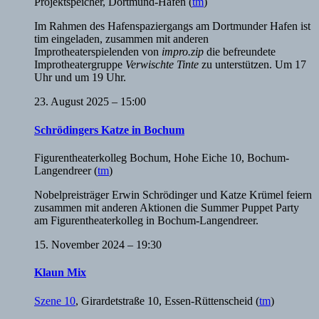
Projektspeicher
,
Dortmund-Hafen
(
tm
)
Im Rahmen des Hafenspaziergangs am Dortmunder Hafen ist
tim eingeladen, zusammen mit anderen
Improtheaterspielenden von
impro.zip
die befreundete
Improtheatergruppe
Verwischte Tinte
zu unterstützen. Um 17
Uhr und um 19 Uhr.
23. August 2025 – 15:00
Schrödingers Katze in Bochum
Figurentheaterkolleg Bochum
,
Hohe Eiche 10, Bochum-
Langendreer
(
tm
)
Nobelpreisträger Erwin Schrödinger und Katze Krümel feiern
zusammen mit anderen Aktionen die Summer Puppet Party
am Figurentheaterkolleg in Bochum-Langendreer.
15. November 2024 – 19:30
Klaun Mix
Szene 10
,
Girardetstraße 10, Essen-Rüttenscheid
(
tm
)