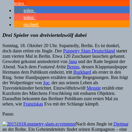
teilen
teilen
teilen
rss-feed
Drei Spieler von dreiviertelzwölf dabei
Sonntag, 18. Oktober 20 Uhr. Supamolly, Berlin. Es ist dunkel,
doch dann ertönt ein Jingle. Der
Puppetry Slam Deutschland
startet
zum vierten Mal in Berlin. Etwa 120 Zuschauer lauschen gebannt.
Gewohnt gekonnt anmoderiert von
Jana
und der Ratte beginnt der
Abend. Nach dem
Featured Artist
Benno
, dessen Klappmaulpuppe
Hermann dem Publikum einheizt, tritt
Burkhard
als erster in den
Ring. Seine Handpuppen erzählen skurrile Begegnungen. Ihm folgt
der Wolpertinger von
Joe
, der aus seinem Leben als
Travestiekünstler berichtet. Einzwölftelzwölf
Meggie
erzählt eine
Kurzform des Märchens
Froschkönig
mit essbaren Objekten.
Daraufhin bekommt das Berliner Publikum zum ersten Mal zu
sehen, wie
Franziskas
Eva mit der Schlange kämpft.
Pause.
Nach dem Jingle ist
Dietmar
an der Reihe. Ein Geheimdetektiv findet seinen Kompagnon – eine