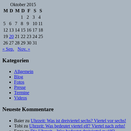
Oktober 2015
M
D
M
D
F
S
S
1
2
3
4
5
6
7
8
9
10
11
12
13
14
15
16
17
18
19
20
21
22
23
24
25
26
27
28
29
30
31
« Sep.
Nov. »
Kategorien
Allgemein
Blog
Fotos
Presse
Termine
Videos
Neueste Kommentare
Baier
zu
Uhrzeit: Was ist dreiviertel sechs? Viertel vor sechs!
Tobi
zu
Uhrzeit: Was bedeutet viertel elf? Viertel nach zehn!