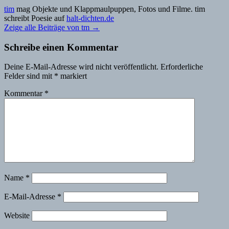
tim
mag Objekte und Klappmaulpuppen, Fotos und Filme. tim
schreibt Poesie auf
halt-dichten.de
Zeige alle Beiträge von tm
→
Schreibe einen Kommentar
Deine E-Mail-Adresse wird nicht veröffentlicht.
Erforderliche
Felder sind mit
*
markiert
Kommentar
*
Name
*
E-Mail-Adresse
*
Website