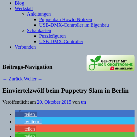
Blog
Werkstatt
Anleitungen
Puppenbau Howto Notizen
USB-DMX-Controller im Eigenbau
Schaukasten
Puzzlefiguren
USB-DMX-Controller
Verbunden
Beitrags-Navigation
←
Zurück
Weiter
→
Einviertelzwölf beim Puppetry Slam in Berlin
Veröffentlicht am
20. Oktober 2015
von
tm
teilen
twittern
teilen
teilen