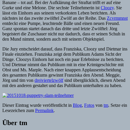
Banane – tot auf. Bei der Aufklärung der Straftat trifft er auf eine
Gurke und eine Melone. Die sechste Teilnehmerin ist
Cloozy
. Sie
lässt ein Einhorn aus seinem verkorksten Leben berichten. Als
nächstes ist das zweite zwölftel Zwölf an der Reihe. Das
Zcvrmmnst
entdeckt eine Pumpe, leuchtende Bälle und einen neuen Freund.
Ganz spontan startet danach das dritte und letzte Zwölftel: Jörg
begeistert die Zuschauer nicht nur dadurch, dass er seinen Schuh in
den Mund nimmt, sondern auch mit seinem Objektspiel.
Die Jury entscheidet darauf, dass Franziska, Cloozy und Dietmar ins
Finale einziehen. Franziska zeigt dem Publikum Adams Sicht der
Dinge. Cloozys Einhorn hat noch ein paar Erlebnisse zu berichten.
Und Dietmar nimmt das Publikum mit in eine Krimigeschichte mit
Obst und Ms. Marple. Nach einer knappen Applausentscheidung
des gesamten Publikums gewinnt Franziska den Abend. Meggie,
Jörg und tim von
dreiviertelzwölf
sind überglücklich, diesen Abend
mit den anderen gestaltet und das Publikum unterhalten zu haben.
Dieser Eintrag wurde veröffentlicht in
Blog
,
Fotos
von
tm
. Setze ein
Lesezeichen zum
Permalink
.
Über tm