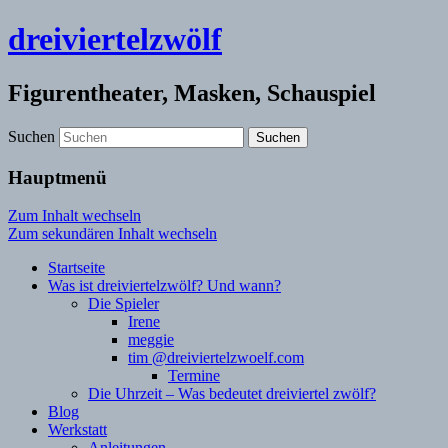
dreiviertelzwölf
Figurentheater, Masken, Schauspiel
Suchen
Hauptmenü
Zum Inhalt wechseln
Zum sekundären Inhalt wechseln
Startseite
Was ist dreiviertelzwölf? Und wann?
Die Spieler
Irene
meggie
tim @dreiviertelzwoelf.com
Termine
Die Uhrzeit – Was bedeutet dreiviertel zwölf?
Blog
Werkstatt
Anleitungen