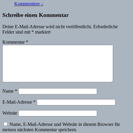
Kommentiere
↓
Schreibe einen Kommentar
Deine E-Mail-Adresse wird nicht veröffentlicht.
Erforderliche
Felder sind mit
*
markiert
Kommentar
*
Name
*
E-Mail-Adresse
*
Website
Name, E-Mail-Adresse und Website in diesem Browser für
meinen nächsten Kommentar speichern.