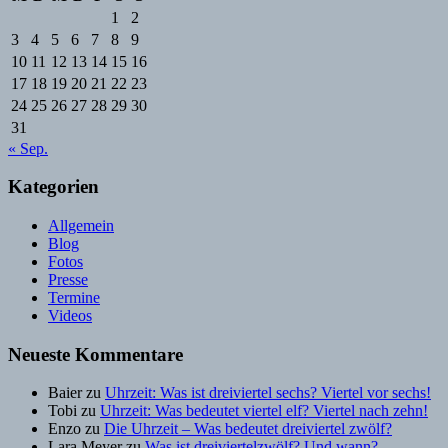
1
2
3
4
5
6
7
8
9
10
11
12
13
14
15
16
17
18
19
20
21
22
23
24
25
26
27
28
29
30
31
« Sep.
Kategorien
Allgemein
Blog
Fotos
Presse
Termine
Videos
Neueste Kommentare
Baier
zu
Uhrzeit: Was ist dreiviertel sechs? Viertel vor sechs!
Tobi
zu
Uhrzeit: Was bedeutet viertel elf? Viertel nach zehn!
Enzo
zu
Die Uhrzeit – Was bedeutet dreiviertel zwölf?
Lara Meyer
zu
Was ist dreiviertelzwölf? Und wann?