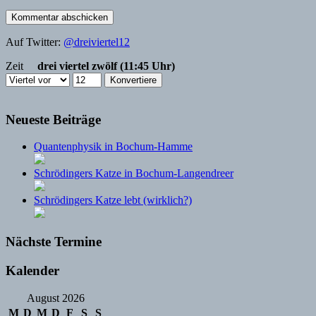
Auf Twitter:
@dreiviertel12
Zeit
drei viertel zwölf (11:45 Uhr)
Neueste Beiträge
Quantenphysik in Bochum-Hamme
Schrödingers Katze in Bochum-Langendreer
Schrödingers Katze lebt (wirklich?)
Nächste Termine
Kalender
August 2026
M
D
M
D
F
S
S