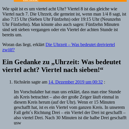
Wie spät ist es um viertel acht Uhr? Viertel 8 ist das gleiche wie
Viertel nach 7. Die Uhrzeit, die gemeint ist, wenn man 1/4 8 sagt, ist
also 7:15 Uhr (Sieben Uhr Fünfzehn) oder 19:15 Uhr (Neunzehn
Uhr Fünfzehn). Man könnte also auch sagen: Fünfzehn Minuten
sind seit sieben vergangen oder ein Viertel der achten Stunde ist
bereits um.
Woran das liegt, erklärt
Die Uhrzeit – Was bedeutet dreiviertel
zwölf?
Ein Gedanke zu „
Uhrzeit: Was bedeutet
viertel acht? Viertel nach sieben!
“
füchslein
sagte am
14. Dezember 2019 um 00:32
:
Im Vorschulalter hat man uns erklärt, dass man eine Stunde
als Kreis betrachtet – also der große Zeiger läuft einmal in
diesem Kreis herum (auf der Uhr). Wenn er 15 Minuten
geschafft hat, ist es ein Viertel vom ganzen Kreis. In unserem
Fall geht´s Richtung Drei – ein Viertel der Drei ist geschafft –
also viertel Drei. Nach 30 Minuten ist die halbe Drei geschafft
usw